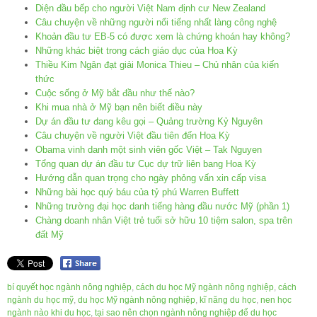
Diện đầu bếp cho người Việt Nam định cư New Zealand
Câu chuyện về những người nổi tiếng nhất làng công nghệ
Khoản đầu tư EB-5 có được xem là chứng khoán hay không?
Những khác biệt trong cách giáo dục của Hoa Kỳ
Thiều Kim Ngân đạt giải Monica Thieu – Chủ nhân của kiến
thức
Cuộc sống ở Mỹ bắt đầu như thế nào?
Khi mua nhà ở Mỹ bạn nên biết điều này
Dự án đầu tư đang kêu gọi – Quảng trường Kỷ Nguyên
Câu chuyện về người Việt đầu tiên đến Hoa Kỳ
Obama vinh danh một sinh viên gốc Việt – Tak Nguyen
Tổng quan dự án đầu tư Cục dự trữ liên bang Hoa Kỳ
Hướng dẫn quan trọng cho ngày phỏng vấn xin cấp visa
Những bài học quý báu của tỷ phú Warren Buffett
Những trường đại học danh tiếng hàng đầu nước Mỹ (phần 1)
Chàng doanh nhân Việt trẻ tuổi sở hữu 10 tiệm salon, spa trên
đất Mỹ
bí quyết học ngành nông nghiệp
,
cách du học Mỹ ngành nông nghiệp
,
cách
ngành du học mỹ
,
du học Mỹ ngành nông nghiệp
,
kĩ năng du học
,
nen học
ngành nào khi du học
,
tại sao nên chọn ngành nông nghiệp để du học