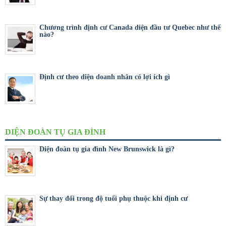
Chương trình định cư Canada diện đầu tư Quebec như thế
nào?
Định cư theo diện doanh nhân có lợi ích gì
DIỆN ĐOÀN TỤ GIA ĐÌNH
Diện đoàn tụ gia đình New Brunswick là gì?
Sự thay đổi trong độ tuổi phụ thuộc khi định cư