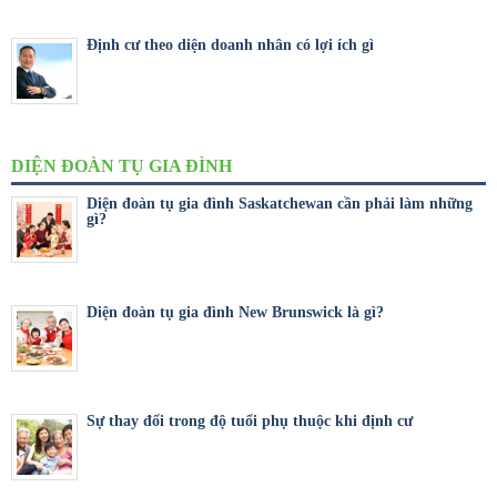
Định cư theo diện doanh nhân có lợi ích gì
DIỆN ĐOÀN TỤ GIA ĐÌNH
Diện đoàn tụ gia đình Saskatchewan cần phải làm những
gì?
Diện đoàn tụ gia đình New Brunswick là gì?
Sự thay đổi trong độ tuổi phụ thuộc khi định cư