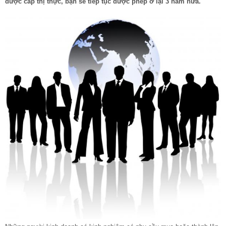
được cấp thị thực, bạn sẽ tiếp tục được phép ở lại 3 năm nữa.