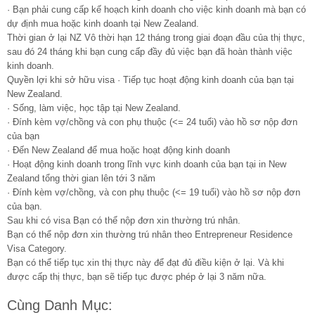
· Bạn phải cung cấp kế hoạch kinh doanh cho việc kinh doanh mà bạn có
dự định mua hoặc kinh doanh tại New Zealand.
Thời gian ở lại NZ Vô thời hạn 12 tháng trong giai đoạn đầu của thị thực,
sau đó 24 tháng khi bạn cung cấp đầy đủ việc bạn đã hoàn thành việc
kinh doanh.
Quyền lợi khi sở hữu visa · Tiếp tục hoạt động kinh doanh của bạn tại
New Zealand.
· Sống, làm việc, học tập tại New Zealand.
· Đính kèm vợ/chồng và con phụ thuộc (<= 24 tuổi) vào hồ sơ nộp đơn
của bạn
· Đến New Zealand để mua hoặc hoạt động kinh doanh
· Hoạt động kinh doanh trong lĩnh vực kinh doanh của bạn tại in New
Zealand tổng thời gian lên tới 3 năm
· Đính kèm vợ/chồng, và con phụ thuộc (<= 19 tuổi) vào hồ sơ nộp đơn
của bạn.
Sau khi có visa Bạn có thể nộp đơn xin thường trú nhân.
Bạn có thể nộp đơn xin thường trú nhân theo Entrepreneur Residence
Visa Category.
Bạn có thể tiếp tục xin thị thực này để đạt đủ điều kiện ở lại. Và khi
được cấp thị thực, bạn sẽ tiếp tục được phép ở lại 3 năm nữa.
Cùng Danh Mục: