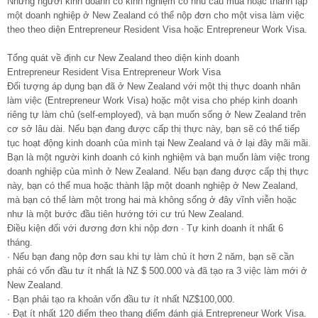
Những người kinh doanh có kinh nghiệm có nhu cầu mua hoặc thành lập
một doanh nghiệp ở New Zealand có thể nộp đơn cho một visa làm việc
theo theo diện Entrepreneur Resident Visa hoặc Entrepreneur Work Visa.
Tổng quát về định cư New Zealand theo diện kinh doanh
Entrepreneur Resident Visa Entrepreneur Work Visa
Đối tượng áp dụng bạn đã ở New Zealand với một thị thực doanh nhân
làm việc (Entrepreneur Work Visa) hoặc một visa cho phép kinh doanh
riêng tự làm chủ (self-employed), và bạn muốn sống ở New Zealand trên
cơ sở lâu dài. Nếu bạn đang được cấp thị thực này, bạn sẽ có thể tiếp
tục hoạt động kinh doanh của mình tại New Zealand và ở lại đây mãi mãi.
Bạn là một người kinh doanh có kinh nghiệm và bạn muốn làm việc trong
doanh nghiệp của mình ở New Zealand. Nếu bạn đang được cấp thị thực
này, bạn có thể mua hoặc thành lập một doanh nghiệp ở New Zealand,
mà bạn có thể làm một trong hai mà không sống ở đây vĩnh viễn hoặc
như là một bước đầu tiên hướng tới cư trú New Zealand.
Điều kiện đối với đương đơn khi nộp đơn · Tự kinh doanh ít nhất 6
tháng.
· Nếu bạn đang nộp đơn sau khi tự làm chủ ít hơn 2 năm, bạn sẽ cần
phải có vốn đầu tư ít nhất là NZ $ 500.000 và đã tạo ra 3 việc làm mới ở
New Zealand.
· Bạn phải tạo ra khoản vốn đầu tư ít nhất NZ$100,000.
· Đạt ít nhất 120 điểm theo thang điểm đánh giá Entrepreneur Work Visa.