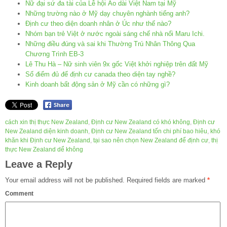
Nữ đại sứ đa tài của Lễ hội Áo dài Việt Nam tại Mỹ
Những trường nào ở Mỹ dạy chuyên nghành tiếng anh?
Định cư theo diện doanh nhân ở Úc như thế nào?
Nhóm bạn trẻ Việt ở nước ngoài sáng chế nhà nổi Maru Ichi.
Những điều đúng và sai khi Thường Trú Nhân Thông Qua
Chương Trình EB-3
Lê Thu Hà – Nữ sinh viên 9x gốc Việt khởi nghiệp trên đất Mỹ
Số điểm đủ để định cư canada theo diện tay nghề?
Kinh doanh bất động sản ở Mỹ cần có những gì?
cách xin thị thực New Zealand
,
Định cư New Zealand có khó không
,
Định cư
New Zealand diện kinh doanh
,
Định cư New Zealand tốn chi phí bao hiêu
,
khó
khăn khi Định cư New Zealand
,
tại sao nên chọn New Zealand để định cư
,
thị
thực New Zealand dể không
Leave a Reply
Your email address will not be published.
Required fields are marked
*
Comment