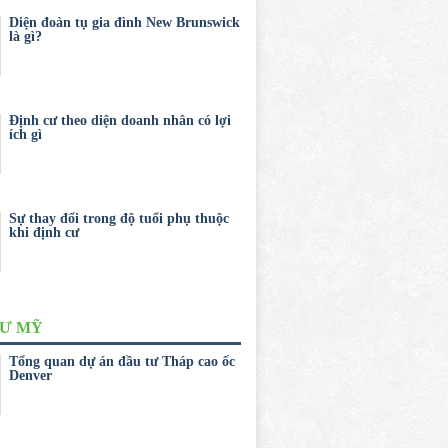
Diện đoàn tụ gia đình New Brunswick
là gì?
Định cư theo diện doanh nhân có lợi
ích gì
Sự thay đổi trong độ tuổi phụ thuộc
khi định cư
CƯ MỸ
Tổng quan dự án đầu tư Tháp cao ốc
Denver