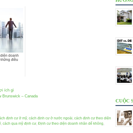
HƯỚNG
 diện doanh
 những điều
i ích gì
w Brunswick – Canada
CUỘC 
ách định cư ở mỹ
,
cách định cư ở nước ngoài
,
cách định cư theo diện
ỹ
,
cách qua mỹ định cư
,
Định cư theo diện doanh nhân dể không
,