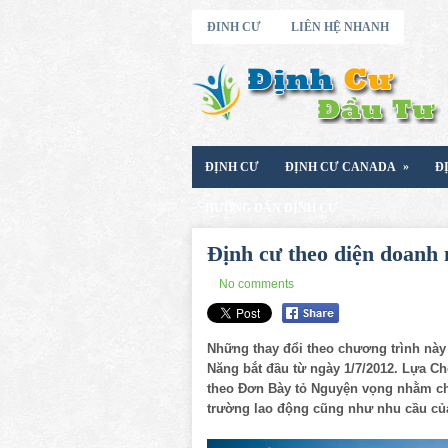
ĐINH CƯ
LIÊN HỆ NHANH
»
ĐỊNH CƯ
ĐỊNH CƯ CANADA
Đ
HƯỚNG DẨN ĐỊNH CƯ
Định cư theo diện doanh
No comments
Những thay đổi theo chương trình này
Năng bắt đầu từ ngày 1/7/2012. Lựa Chọ
theo Đơn Bày tỏ Nguyện vọng nhằm chọ
trường lao động cũng như nhu cầu của