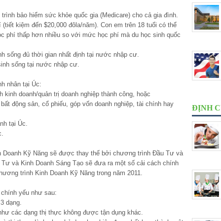
rình bảo hiểm sức khỏe quốc gia (Medicare) cho cả gia đình.
(tiết kiệm đến $20,000 đôla/năm). Con em trên 18 tuổi có thể
 phí thấp hơn nhiều so với mức học phí mà du học sinh quốc
nh sống đủ thời gian nhất định tại nước nhập cư.
 sinh sống tại nước nhập cư.
h nhân tại Úc:
ch kinh doanh/quản trị doanh nghiệp thành công, hoặc
 bất động sản, cổ phiếu, góp vốn doanh nghiệp, tài chính hay
ĐỊNH 
nh tại Úc.
c.
h Doanh Kỹ Năng sẽ được thay thế bởi chương trình Đầu Tư và
 Tư và Kinh Doanh Sáng Tạo sẽ đưa ra một số cải cách chính
chương trình Kinh Doanh Kỹ Năng trong năm 2011.
 chính yếu như sau:
 3 dạng.
 như các dạng thị thực không được tận dụng khác.