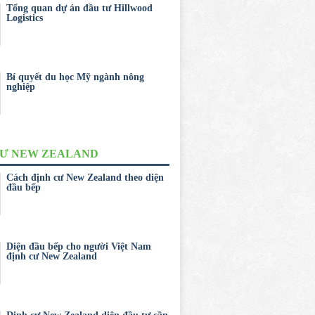
Tổng quan dự án đầu tư Hillwood
Logistics
Bí quyết du học Mỹ ngành nông
nghiệp
CƯ NEW ZEALAND
Cách định cư New Zealand theo diện
đầu bếp
Diện đầu bếp cho người Việt Nam
định cư New Zealand