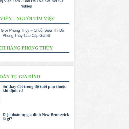
VIÊN – NGƯỜI TÌM VIỆC
CH HÀNG PHONG THỦY
OÀN TỤ GIA ĐÌNH
Sự thay đổi trong độ tuổi phụ thuộc
khi định cư
Diện đoàn tụ gia đình New Brunswick
là gì?