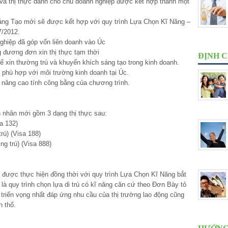
 và thị thực dành cho chủ doanh nghiệp được kết hợp thành một
áng Tạo mới sẽ được kết hợp với quy trình Lựa Chọn Kĩ Năng –
7/2012.
nghiệp đã góp vốn liên doanh vào Úc
 đương đơn xin thị thực tạm thời
ĐỊNH 
ể xin thường trú và khuyến khích sáng tạo trong kinh doanh.
cho phù hợp với môi trường kinh doanh tại Úc.
m nâng cao tính công bằng của chương trình.
 nhân mới gồm 3 dạng thị thực sau:
a 132)
ú) (Visa 188)
g trú) (Visa 888)
 được thực hiện đồng thời với quy trình Lựa Chọn Kĩ Năng bắt
à quy trình chọn lựa di trú có kĩ năng căn cứ theo Đơn Bày tỏ
riển vọng nhất đáp ứng nhu cầu của thị trường lao động cũng
h thổ.