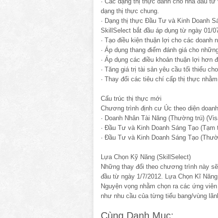
· Các dạng thị thực dành cho nhà đầu tư
dạng thị thực chung.
· Dạng thị thực Đầu Tư và Kinh Doanh S
SkillSelect bắt đầu áp dụng từ ngày 01/0
· Tạo điều kiện thuận lợi cho các doanh 
· Áp dụng thang điểm đánh giá cho những
· Áp dụng các điều khoản thuận lợi hơn đ
· Tăng giá trị tài sản yêu cầu tối thiểu 
· Thay đổi các tiêu chí cấp thị thực nhằ
Cấu trúc thị thực mới
Chương trình định cư Úc theo diện doanh
· Doanh Nhân Tài Năng (Thường trú) (Vis
· Đầu Tư và Kinh Doanh Sáng Tạo (Tạm tr
· Đầu Tư và Kinh Doanh Sáng Tạo (Thườn
Lựa Chọn Kỹ Năng (SkillSelect)
Những thay đổi theo chương trình này sẽ
đầu từ ngày 1/7/2012. Lựa Chọn Kĩ Năng l
Nguyện vọng nhằm chọn ra các ứng viên t
như nhu cầu của từng tiểu bang/vùng lãn
Cùng Danh Mục: