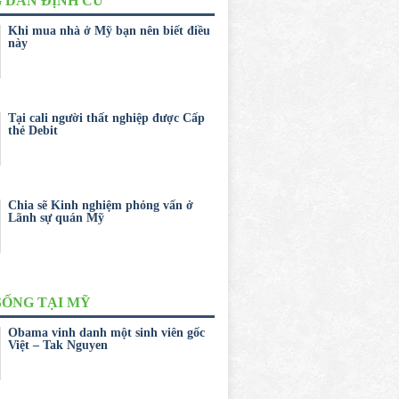
 DẨN ĐỊNH CƯ
Khi mua nhà ở Mỹ bạn nên biết điều
này
Tại cali người thất nghiệp được Cấp
thẻ Debit
Chia sẽ Kinh nghiệm phỏng vấn ở
Lãnh sự quán Mỹ
SỐNG TẠI MỸ
Obama vinh danh một sinh viên gốc
Việt – Tak Nguyen