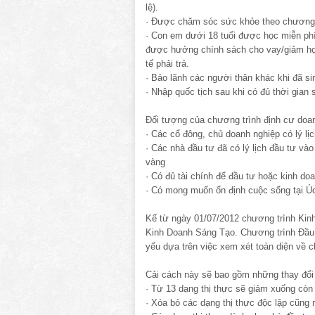
lệ).
· Được chăm sóc sức khỏe theo chương t
· Con em dưới 18 tuổi được học miễn phí 
được hưởng chính sách cho vay/giảm học
tế phải trả.
· Bảo lãnh các người thân khác khi đã si
· Nhập quốc tịch sau khi có đủ thời gian
Đối tượng của chương trình định cư doan
· Các cổ đông, chủ doanh nghiệp có lý lị
· Các nhà đầu tư đã có lý lịch đầu tư vào
vàng
· Có đủ tài chính để đầu tư hoặc kinh doa
· Có mong muốn ổn định cuộc sống tại Ú
Kể từ ngày 01/07/2012 chương trình Kin
Kinh Doanh Sáng Tạo. Chương trình Đầu
yếu dựa trên việc xem xét toàn diện về 
Cải cách này sẽ bao gồm những thay đổi
· Từ 13 dạng thị thực sẽ giảm xuống còn
· Xóa bỏ các dạng thị thực độc lập cũng