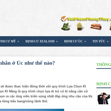
»
»
»
»
ỊNH CƯ MỸ
ĐỊNH CƯ ZEALAND
ĐỊNH CƯ ÚC
TIN TỨC
 nhân ở Úc như thế nào?
THÔNG 
ĐỊNH 
 sẽ được thực hiện đồng thời với quy trình Lựa Chọn Kĩ
n Kĩ Năng là quy trình chọn lựa di trú có kĩ năng căn cứ
n ra các ứng viên triển vọng nhất đáp ứng nhu cầu của thị
 từng tiểu bang/vùng lãnh thổ.