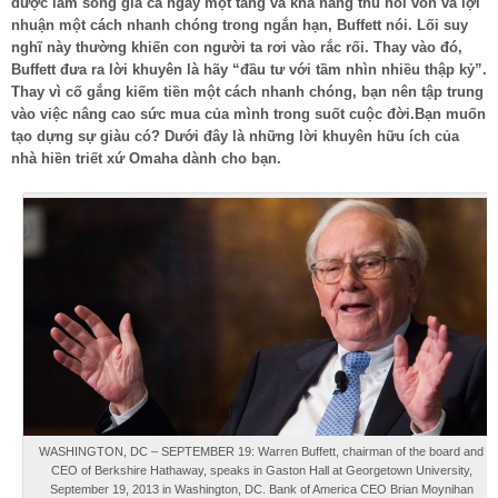
được làm sóng giá cả ngày một tăng và khả năng thu hồi vốn và lợi
nhuận một cách nhanh chóng trong ngắn hạn, Buffett nói. Lối suy
nghĩ này thường khiến con người ta rơi vào rắc rối. Thay vào đó,
Buffett đưa ra lời khuyên là hãy “đầu tư với tầm nhìn nhiều thập kỷ”.
Thay vì cố gắng kiếm tiền một cách nhanh chóng, bạn nên tập trung
vào việc nâng cao sức mua của mình trong suốt cuộc đời.Bạn muốn
tạo dựng sự giàu có? Dưới đây là những lời khuyên hữu ích của
nhà hiền triết xứ Omaha dành cho bạn.
WASHINGTON, DC – SEPTEMBER 19: Warren Buffett, chairman of the board and
CEO of Berkshire Hathaway, speaks in Gaston Hall at Georgetown University,
September 19, 2013 in Washington, DC. Bank of America CEO Brian Moynihan