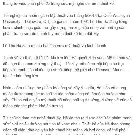
tháng từ việc phân phối đồ trang sức mỹ nghệ do mình thiết kế.
Tốt nghiệp cử nhân ngành Mỹ thuật vào tháng 5/2014 tại Ohio Wesleyan
University – Delaware, OH, cô gái sinh năm 1991 Lê Thu Hà đang từng
bước chinh phục giấc mơ gây dựng thương hiệu riêng với những sản
phẩm trang sức do chính tay mình thiết kế trên đất Mỹ.
Lê Thu Hà đam mê cả hai lĩnh vực mỹ thuật và kinh doanh
Thích vẽ và thiết kế từ bé, khi lớn lên, Hà quyết định sang Mỹ du học và
đã chọn theo con đường mỹ thuật. Từ đây, cô có cơ hội tiếp xúc trực
tiếp với tranh của nhiều họa sĩ nổi tiếng thế giới như Picasso, Monet,…
tại các bảo tàng lớn.
Nhìn ngắm những tác phẩm kỳ công và đầy ý nghĩa, Hà luôn có mong
muốn được sáng tác ra những tác phẩm cũng có tầm ảnh hưởng như
vậy. Chính cái duyên mỹ thuật đã nâng những ý tưởng, đường vẽ của cô
thành các tác phẩm khá ấn tượng.
Từ những đam mê nghệ thuật ấy, Hà đã tạo ra được các “tác phẩm trang
sức” với nhiều đường nét tinh tế khác nhau. Thiết kế của Hà theo phong
cách tối giản, dây chuyền kết chuỗi hạt mảnh và hơi cong, có thể phối