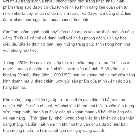
với nhiều trang sức và nhiều phong cách thời trang khác nhau. Sản
phẩm trang sức được cô đầu tư với nhiều hình dạng liên quan đến tự
nhiên như lá cây, chuồn chuồn, chim ruồi… và được làm bằng chất liệu
đá tự nhiên như ngọc trai, aquamarine, hematite.
Các “tác phẩm nghệ thuật này” còn nhấn mạnh vào sự thoải mái và năng
động. Thiết kế có thể dễ dàng phối với nhiều phong cách, từ váy hoa
điệu đà, đến áo thun cơ bản, hay những trang phục trịnh trọng hơn như
văn phòng, dự tiệc.
Tháng 2/2015, Hà quyết định lập thương hiệu trang sức có tên “Less is
more” – mang ý nghĩa ít mà nhiều – đơn giản mà tinh tế. Vì vốn ít, chỉ
khoảng 20 triệu đồng (tầm 1.000 USD) nên Hà không thể tự mở cửa hàng
kinh doanh mà đi theo chiến lược gửi sản phẩm của mình đến các cửa
hàng bán hộ.
Khó khăn, sóng gió liên tục ập tới trong thời gian đầu cô bắt tay khởi
nghiệp. Để tiết giảm chi phí, Hà phải làm tất cả mọi thứ từ việc làm trang
sức, chụp hình, tạo và quản lý các tài khoản mạng xã hội để quảng cáo
và bán hàng… Thời gian ấy, khối lượng công việc lớn khiến cô cảm thấy
căng thẳng, và dần mất niềm tin khi mọi thứ vẫn chưa được như bản
thân mong muốn, tệ hơn là kết quả cứ ngày càng xấu đi.