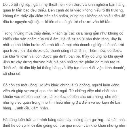
Do cô tốt nghiệp ngành mỹ thuật nên kiến thức và kinh nghiệm bán hàng,
quản lý tiền bạc đều thiếu. Bên cạnh đó là việc không hiểu rõ thị trường,
không tìm thấy địa điểm bán sản phẩm, cũng như không có nhiều tiền để
đầu tư nguyên vật liệu… khiến cho cô gái trẻ như rơi vào bế tắc.
Trong những mùa thấp điểm, khách tại các cửa hàng gần như không có
khiến cho sản phẩm của cô ế ẩm. Hà đã tự an ủi bản thân rằng, đây là
những khó khăn bước đầu mà tất cả mọi chủ doanh nghiệp nhỏ phải trải
qua trước khi đạt được các thành công nhất định. Thêm nữa, cô được
cái khá “lì lợm” và luôn được gia đình, bạn bè, thầy cô ủng hộ khi quyết
định tự xây dựng thương hiệu và bán những tác phẩm do mình tạo ra.
“Nhờ đó, tôi dần lấy lại thăng bằng và tiếp tục theo đuổi việc kinh doanh”,
cô chia sẻ.
Cô còn có một động lực lớn khác chính là từ chồng, người luôn động
viên và giúp vợ vượt qua các trở ngại. Từ những việc nhỏ nhất như
khuân vác đồ đến chợ trời, lái xe đưa cô đến các cửa hàng, cho đến
những việc quan trọng như tìm hiểu những địa điểm và sự kiện để bán
hàng…, anh đều đảm nhận.
Hà cũng luôn trấn an mình bằng cách lấy những tấm gương – là các nhà
thiết kế có sự khởi đầu giống cô, trải qua muôn vàn khó khăn nhưng nhờ