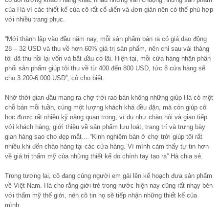
của Hà vì các thiết kế của cô rất cổ điển và đơn giản nên có thể phù hợp
với nhiều trang phục.
“Mới thành lập vào đầu năm nay, mỗi sản phẩm bán ra có giá dao động
28 – 32 USD và thu về hơn 60% giá trị sản phẩm, nên chỉ sau vài tháng
tôi đã thu hồi lại vốn và bắt đầu có lãi. Hiện tại, mỗi cửa hàng nhận phân
phối sản phẩm giúp tôi thu về từ 400 đến 800 USD, tức 8 cửa hàng sẽ
cho 3.200-6.000 USD”, cô cho biết.
Nhờ thời gian đầu mang ra chợ trời rao bán không những giúp Hà có một
chỗ bán mỗi tuần, cùng một lượng khách khá đều đặn, mà còn giúp cô
học được rất nhiều kỹ năng quan trọng, ví dụ như chào hỏi và giao tiếp
với khách hàng, giới thiệu về sản phẩm lưu loát, trang trí và trưng bày
gian hàng sao cho đẹp mắt… “Kinh nghiệm bán ở chợ trời giúp tôi rất
nhiều khi đến chào hàng tại các cửa hàng. Vì mình cảm thấy tự tin hơn
về giá trị thẩm mỹ của những thiết kế do chính tay tạo ra” Hà chia sẻ.
Trong tương lai, cô đang cùng người em gái lên kế hoạch đưa sản phẩm
về Việt Nam. Hà cho rằng giới trẻ trong nước hiện nay cũng rất nhạy bén
với thẩm mỹ thế giới, nên cô tin họ sẽ tiếp nhận những thiết kế của
mình.