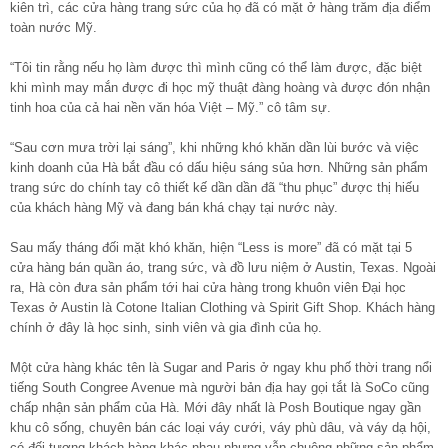
kiên trì, các cửa hàng trang sức của họ đã có mặt ở hàng trăm địa điểm
toàn nước Mỹ.
“Tôi tin rằng nếu họ làm được thì mình cũng có thể làm được, đặc biệt
khi mình may mắn được đi học mỹ thuật đàng hoàng và được đón nhận
tinh hoa của cả hai nền văn hóa Việt – Mỹ.” cô tâm sự.
“Sau cơn mưa trời lại sáng”, khi những khó khăn dần lùi bước và việc
kinh doanh của Hà bắt đầu có dấu hiệu sáng sủa hơn. Những sản phẩm
trang sức do chính tay cô thiết kế dần dần đã “thu phục” được thị hiếu
của khách hàng Mỹ và đang bán khá chạy tại nước này.
Sau mấy tháng đối mặt khó khăn, hiện “Less is more” đã có mặt tại 5
cửa hàng bán quần áo, trang sức, và đồ lưu niệm ở Austin, Texas. Ngoài
ra, Hà còn đưa sản phẩm tới hai cửa hàng trong khuôn viên Đại học
Texas ở Austin là Cotone Italian Clothing và Spirit Gift Shop. Khách hàng
chính ở đây là học sinh, sinh viên và gia đình của họ.
Một cửa hàng khác tên là Sugar and Paris ở ngay khu phố thời trang nổi
tiếng South Congree Avenue mà người bản địa hay gọi tắt là SoCo cũng
chấp nhận sản phẩm của Hà. Mới đây nhất là Posh Boutique ngay gần
khu cô sống, chuyên bán các loại váy cưới, váy phù dâu, và váy dạ hội,
có đối tượng khách hàng khác nhau nhưng vẫn chuộng những sản phẩm