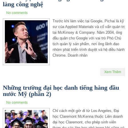
làng công nghệ
No comments
Trước khi làm việc tại Google, Pichai là kỹ
sư của Applied Materials và cố vấn quản trị
tại McKinsey & Company. Năm 2004, ông
đầu quân cho Google với vai trò Phó Chủ
tịch quản lý sản phẩm, nơi ông lãnh đạo
nhóm phát triển trình duyệt và hệ điều hành
Chrome. Doanh nhân
Xem Thêm
Những trường đại học danh tiếng hàng đầu
nước Mỹ (phần 2)
No comments
Chỉ cách một giờ đi từ Los Angeles, Đại
học Claremont McKenna thuộc Liên doanh
đại học Claremont, cho phép sinh viên
tham dự các lớp học nhỏ trong khi cũng có