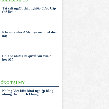
 DẨN ĐỊNH CƯ
Tại cali người thất nghiệp được Cấp
thẻ Debit
Khi mua nhà ở Mỹ bạn nên biết điều
này
Chia sẽ những bí quyết xin visa du
học Mỹ
SỐNG TẠI MỸ
Những Việt kiều khởi nghiệp bằng
những thành tích khủng