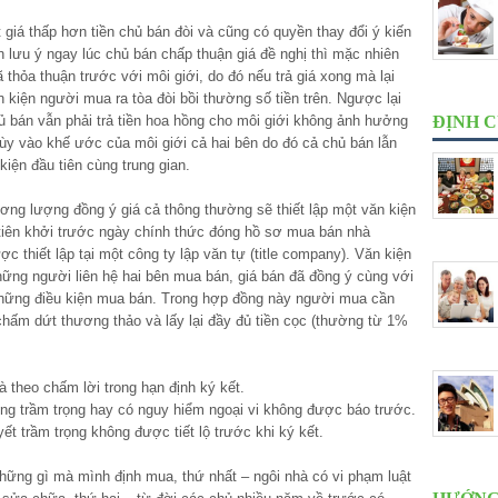
iá thấp hơn tiền chủ bán đòi và cũng có quyền thay đổi ý kiến
n lưu ý ngay lúc chủ bán chấp thuận giá đề nghị thì mặc nhiên
 thỏa thuận trước với môi giới, do đó nếu trả giá xong mà lại
kiện người mua ra tòa đòi bồi thường số tiền trên. Ngược lại
hủ bán vẫn phải trả tiền hoa hồng cho môi giới không ảnh hưởng
ĐỊNH 
ùy vào khế ước của môi giới cả hai bên do đó cả chủ bán lẫn
kiện đầu tiên cùng trung gian.
ng lượng đồng ý giá cả thông thường sẽ thiết lập một văn kiện
 tiên khởi trước ngày chính thức đóng hồ sơ mua bán nhà
ợc thiết lập tại một công ty lập văn tự (title company). Văn kiện
hững người liên hệ hai bên mua bán, giá bán đã đồng ý cùng với
 những điều kiện mua bán. Trong hợp đồng này người mua cần
chấm dứt thương thảo và lấy lại đầy đủ tiền cọc (thường từ 1%
 theo chấm lời trong hạn định ký kết.
ỏng trầm trọng hay có nguy hiểm ngoại vi không được báo trước.
t trầm trọng không được tiết lộ trước khi ký kết.
hững gì mà mình định mua, thứ nhất – ngôi nhà có vi phạm luật