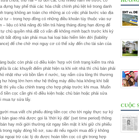
HƯỚNG
y sửa chữa, thứ hai – từ đời các chủ nhiều năm về trước có
 đựng hay phế thải các hóa chất chính phủ liệt kê trong danh
ình trạng không an toàn cho những ai có việc phải bước vào địa
ứ tư – trong hợp đồng có những điều khoản tùy thuộc vào sự
m – liệu có khả năng đủ tiền trả hàng tháng đúng hạn đừng để
 tự chủ quyền nhà đất có vấn đề không minh bạch trước khi ký
bất động sản phải mua hai loại bảo hiểm liên đới (liability
urance) để che chở mọi nguy cơ có thể xảy đến cho tài sản của
àng buộc còn phải có điều kiện ‘hợp với tình trạng kiểm tra nhà
ghĩa là các khuyết điểm phát hiện ra khi xét nhà thì chủ bán phải
ỏ nhặt như vòi bồn tắm rỉ nước, tay nắm cửa lỏng thì thương
g hư hỏng lớn hơn như hệ thống máy điều hòa không khí bất
cất thì yêu cầu chỉnh trang cho hợp pháp trước khi mua. Muốn
ố tiền cọc cần ghi rõ điều kiện hoặc chủ bán hoặc phải sửa
i mua tự sửa lấy.
CUỘC 
gười mua viết chi phiếu đóng tiền cọc cho tới ngày thực sự ký
 bán giao nhà được gọi là ‘thời kỳ đặt’ (set time period) thông
bán hay môi giới thường rút ngay tiền mặt ít khi giữ chi phiếu
nhà trong ngày đóng hồ sơ, sau đó nếu người mua đổi ý không
ại ngoại trừ các lý do được hoàn tiền cọc có ghi trong hợp