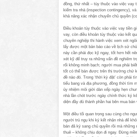
đồng, thứ nhất – tùy thuộc vào việc vay t
kiểm tra nhà (inspection contingency), v
khả năng xác nhận chuyển chủ quyền (con
Ðiều khoản tùy thuộc vào việc vay tiền g
vay, còn điều khoản tùy thuộc vào kết 
chuyên nghiệp thi hành việc xem xét ng
lấy được một bản báo cáo về lịch sử chủ q
này cần phải đọc kỹ ngay, tốt hơn hết n
xét kỹ để truy ra những vấn đề nghiêm tr
rối không minh bạch; người mua phải biế
tốt có thể bán được trên thị trường chứ
đề nào đó. Trong ‘thời kỳ đặt’ còn phải 
tiểu bang và địa phương, đồng thời tìm m
ủy nhiệm môi giới dàn xếp ngày hẹn chun
nhà lần chót trước ngày chính thức ký k
diện đầy đủ thành phần hai bên mua bán v
Một điều tối quan trọng sau cùng cho ng
người trú ngụ khi ký kết nhận nhà để khỏi 
bán đã ký sang chủ quyền rồi mà những n
thuê – không chịu dọn đi ngay. Ðừng mềm 