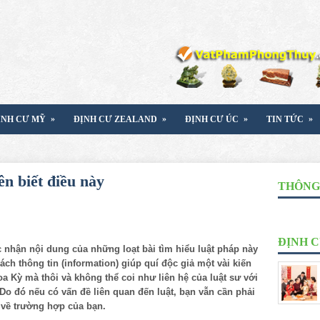
»
»
»
»
ỊNH CƯ MỸ
ĐỊNH CƯ ZEALAND
ĐỊNH CƯ ÚC
TIN TỨC
n biết điều này
THÔNG 
ĐỊNH 
 nhận nội dung của những loạt bài tìm hiểu luật pháp này
ch thông tin (information) giúp quí độc giả một vài kiến
a Kỳ mà thôi và không thể coi như liên hệ của luật sư với
. Do đó nếu có vấn đề liên quan đến luật, bạn vẫn cần phải
 về trường hợp của bạn.