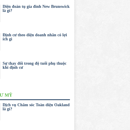
Diện đoàn tụ gia đình New Brunswick
là gì?
Định cư theo diện doanh nhân có lợi
ích gì
Sự thay đổi trong độ tuổi phụ thuộc
khi định cư
CƯ MỸ
Dịch vụ Chăm sóc Toàn diện Oakland
là gì?