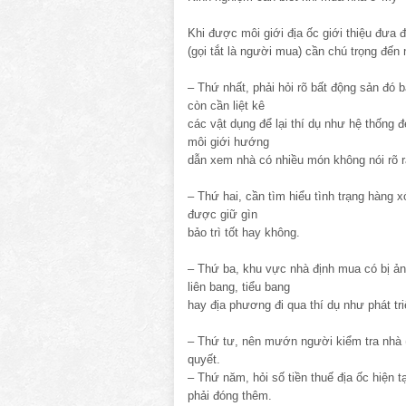
Khi được môi giới địa ốc giới thiệu đưa
(gọi tắt là người mua) cần chú trọng đến 
– Thứ nhất, phải hỏi rõ bất động sản đó 
còn cần liệt kê
các vật dụng để lại thí dụ như hệ thống 
môi giới hướng
dẫn xem nhà có nhiều món không nói rõ r
– Thứ hai, cần tìm hiểu tình trạng hàng
được giữ gìn
bảo trì tốt hay không.
– Thứ ba, khu vực nhà định mua có bị ản
liên bang, tiểu bang
hay địa phương đi qua thí dụ như phát t
– Thứ tư, nên mướn người kiểm tra nhà 
quyết.
– Thứ năm, hỏi số tiền thuế địa ốc hiện 
phải đóng thêm.