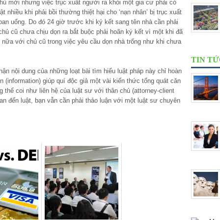
 chủ mới nhưng việc trục xuất người ra khỏi một gia cư phải có
uật nhiều khi phải bồi thường thiệt hại cho ‘nạn nhân’ bị trục xuất
 oan uổng. Do đó 24 giờ trước khi ký kết sang tên nhà cần phải
 chủ cũ chưa chịu dọn ra bắt buộc phải hoãn ký kết vì một khi đã
nữa với chủ cũ trong việc yêu cầu dọn nhà trống như khi chưa
TIN T
ận nội dung của những loạt bài tìm hiểu luật pháp này chỉ hoàn
 (information) giúp quí độc giả một vài kiến thức tổng quát căn
thể coi như liên hệ của luật sư với thân chủ (attorney-client
uan đến luật, bạn vẫn cần phải thảo luận với một luật sư chuyên