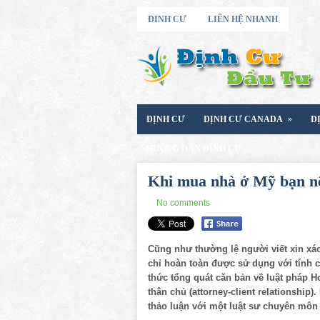
ĐINH CƯ
LIÊN HỆ NHANH
»
ĐỊNH CƯ
ĐỊNH CƯ CANADA
Đ
HƯỚNG DẨN ĐỊNH CƯ
Khi mua nhà ở Mỹ bạn nê
No comments
Cũng như thường lệ người viết xin xác
chỉ hoàn toàn được sử dụng với tính cá
thức tổng quát căn bản về luật pháp Ho
thân chủ (attorney-client relationship)
thảo luận với một luật sư chuyên môn