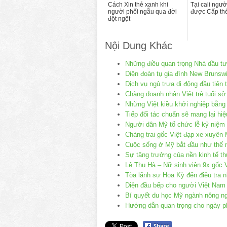
Cách Xin thẻ xanh khi
Tại cali ngườ
người phối ngẫu qua đời
được Cấp thẻ
đột ngột
Nội Dung Khác
Những điều quan trọng Nhà dầu tư
Diện đoàn tụ gia đình New Brunswi
Dịch vụ ngủ trưa di động đầu tiên t
Chàng doanh nhân Việt trẻ tuổi sở
Những Việt kiều khởi nghiệp bằng
Tiếp đối tác chuẩn sẽ mang lại hiệ
Người dân Mỹ tổ chức lễ kỷ niệm
Chàng trai gốc Việt đạp xe xuyên
Cuộc sống ở Mỹ bắt đầu như thế 
Sự tăng trưởng của nền kinh tế th
Lê Thu Hà – Nữ sinh viên 9x gốc V
Tòa lãnh sự Hoa Kỳ đến điều tra 
Diện đầu bếp cho người Việt Nam
Bí quyết du học Mỹ ngành nông n
Hướng dẫn quan trọng cho ngày ph