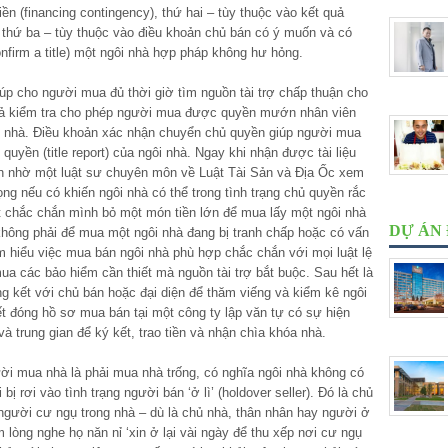
iền (financing contingency), thứ hai – tùy thuộc vào kết quả
à thứ ba – tùy thuộc vào điều khoản chủ bán có ý muốn và có
firm a title) một ngôi nhà hợp pháp không hư hỏng.
iúp cho người mua đủ thời giờ tìm nguồn tài trợ chấp thuận cho
quả kiểm tra cho phép người mua được quyền mướn nhân viên
ôi nhà. Ðiều khoản xác nhận chuyển chủ quyền giúp người mua
uyền (title report) của ngôi nhà. Ngay khi nhận được tài liệu
ên nhờ một luật sư chuyên môn về Luật Tài Sản và Ðịa Ốc xem
ọng nếu có khiến ngôi nhà có thể trong tình trạng chủ quyền rắc
t chắc chắn mình bỏ một món tiền lớn để mua lấy một ngôi nhà
DỰ ÁN
 không phải để mua một ngôi nhà đang bị tranh chấp hoặc có vấn
tìm hiểu việc mua bán ngôi nhà phù hợp chắc chắn với mọi luật lệ
ua các bảo hiểm cần thiết mà nguồn tài trợ bắt buộc. Sau hết là
g kết với chủ bán hoặc đại diện để thăm viếng và kiểm kê ngôi
ết đóng hồ sơ mua bán tại một công ty lập văn tự có sự hiện
à trung gian để ký kết, trao tiền và nhận chìa khóa nhà.
ười mua nhà là phải mua nhà trống, có nghĩa ngôi nhà không có
bị rơi vào tình trạng người bán ‘ở lì’ (holdover seller). Ðó là chủ
gười cư ngụ trong nhà – dù là chủ nhà, thân nhân hay người ở
lòng nghe họ năn nỉ ‘xin ở lại vài ngày để thu xếp nơi cư ngụ