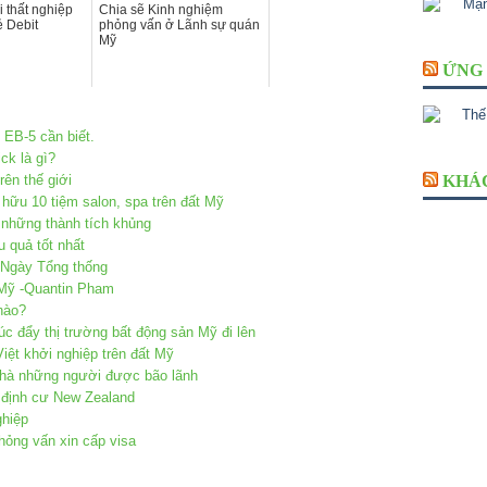
i thất nghiệp
Chia sẽ Kinh nghiệm
 Debit
phỏng vấn ở Lãnh sự quán
Mỹ
ỨNG 
 EB-5 cần biết.
ck là gì?
rên thế giới
KHÁ
 hữu 10 tiệm salon, spa trên đất Mỹ
 những thành tích khủng
u quả tốt nhất
 Ngày Tổng thống
 Mỹ -Quantin Pham
nào?
úc đẩy thị trường bất động sản Mỹ đi lên
iệt khởi nghiệp trên đất Mỹ
nhà những người được bão lãnh
 định cư New Zealand
ghiệp
ỏng vấn xin cấp visa