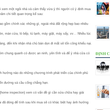
 đi xem một ngôi nhà và cảm thấy vừa ý thì người có ý định mua
năm chi tiết quan trọng kể sau:
bao gồm chính xác những gì, ngoài nhà đất rộng hẹp bao nhiêu
đèn, màn cửa, lò bếp, tủ lạnh, máy giặt, máy sấy, vv… Nhiều lúc
àng, đến khi nhận nhà chủ bán dọn đi mất sẽ tốn công khiếu nại.
 xóm chung quanh có được an ninh, yên tĩnh và để ý nhà cửa có
ĐỊNH 
h hưởng nào do những chương trình phát triển của chính phủ
riển đường sá cầu cống chẳng hạn.
(home inspection) xem có vấn đề gì cần sửa chữa hay giải
tại đã đóng để tính sau khi mua sẽ có khác biệt hay ảnh hưởng