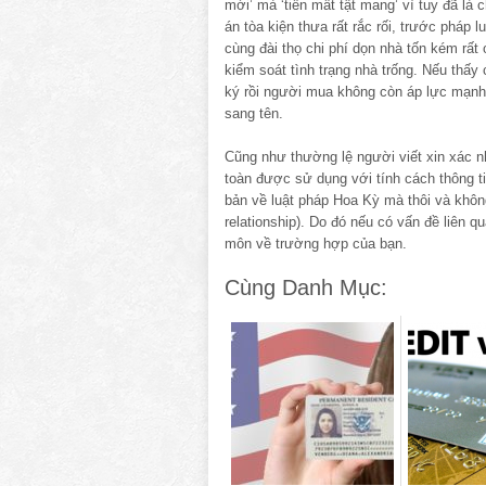
mới’ mà ‘tiền mất tật mang’ vì tuy đã là
án tòa kiện thưa rất rắc rối, trước pháp l
cùng đài thọ chi phí dọn nhà tốn kém rất
kiểm soát tình trạng nhà trống. Nếu thấy
ký rồi người mua không còn áp lực mạnh 
sang tên.
Cũng như thường lệ người viết xin xác nh
toàn được sử dụng với tính cách thông tin
bản về luật pháp Hoa Kỳ mà thôi và không 
relationship). Do đó nếu có vấn đề liên q
môn về trường hợp của bạn.
Cùng Danh Mục: