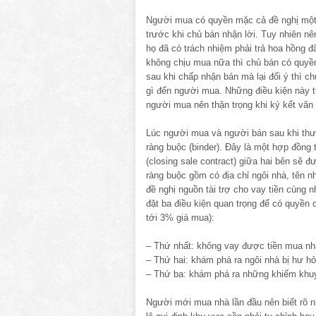
Người mua có quyền mặc cả đề nghị một g
trước khi chủ bán nhận lời. Tuy nhiên nê
họ đã có trách nhiệm phải trả hoa hồng đã
không chịu mua nữa thì chủ bán có quyền 
sau khi chấp nhận bán mà lại đổi ý thì c
gì đến người mua. Những điều kiện này t
người mua nên thận trọng khi ký kết văn 
Lúc người mua và người bán sau khi thươ
ràng buộc (binder). Ðây là một hợp đồng
(closing sale contract) giữa hai bên sẽ đư
ràng buộc gồm có địa chỉ ngôi nhà, tên n
đề nghị nguồn tài trợ cho vay tiền cùng
đặt ba điều kiện quan trọng để có quyền 
tới 3% giá mua):
– Thứ nhất: không vay được tiền mua nhà
– Thứ hai: khám phá ra ngôi nhà bị hư h
– Thứ ba: khám phá ra những khiếm khuyế
Người mới mua nhà lần đầu nên biết rõ n