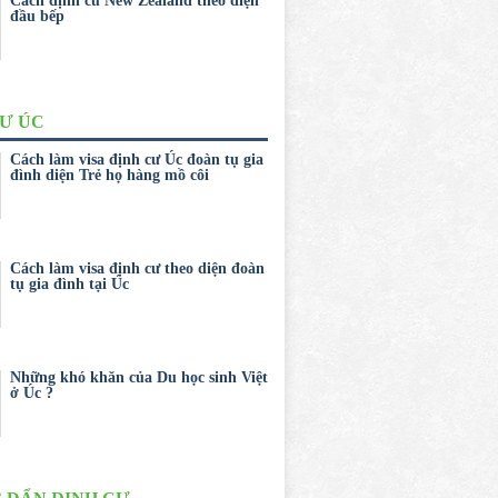
Cách định cư New Zealand theo diện
đầu bếp
CƯ ÚC
Cách làm visa định cư Úc đoàn tụ gia
đình diện Trẻ họ hàng mồ côi
Cách làm visa định cư theo diện đoàn
tụ gia đình tại Úc
Những khó khăn của Du học sinh Việt
ở Úc ?