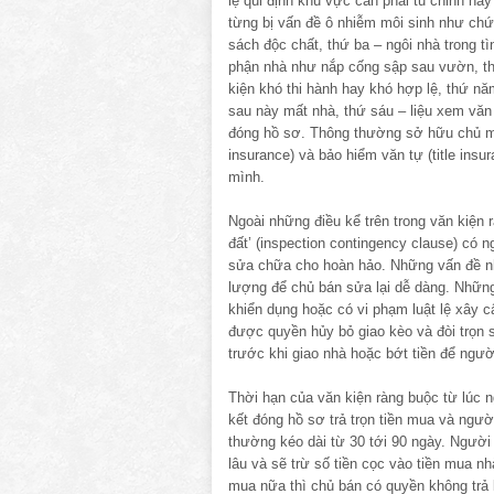
lệ qui định khu vực cần phải tu chỉnh ha
từng bị vấn đề ô nhiễm môi sinh như chứa
sách độc chất, thứ ba – ngôi nhà trong t
phận nhà như nắp cống sập sau vườn, th
kiện khó thi hành hay khó hợp lệ, thứ nă
sau này mất nhà, thứ sáu – liệu xem văn
đóng hồ sơ. Thông thường sở hữu chủ một 
insurance) và bảo hiểm văn tự (title ins
mình.
Ngoài những điều kể trên trong văn kiện r
đất’ (inspection contingency clause) có n
sửa chữa cho hoàn hảo. Những vấn đề nh
lượng để chủ bán sửa lại dễ dàng. Nhữn
khiển dụng hoặc có vi phạm luật lệ xây 
được quyền hủy bỏ giao kèo và đòi trọn s
trước khi giao nhà hoặc bớt tiền để ngườ
Thời hạn của văn kiện ràng buộc từ lúc n
kết đóng hồ sơ trả trọn tiền mua và người
thường kéo dài từ 30 tới 90 ngày. Người 
lâu và sẽ trừ số tiền cọc vào tiền mua 
mua nữa thì chủ bán có quyền không trả l