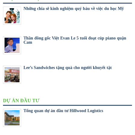
Những chia sẽ kinh nghiệm quý báu về việc du học Mỹ
Thần đồng gốc Việt Evan Le 5 tuổi đoạt cúp piano quận
Cam
Lee’s Sandwiches tặng quà cho người khuyết tật
DỰ ÁN ĐẦU TƯ
Tổng quan dự án đầu tư Hillwood Logistics