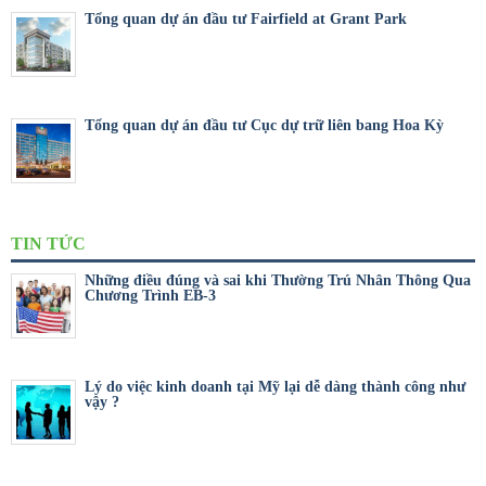
Tổng quan dự án đầu tư Fairfield at Grant Park
Tổng quan dự án đầu tư Cục dự trữ liên bang Hoa Kỳ
TIN TỨC
Những điều đúng và sai khi Thường Trú Nhân Thông Qua
Chương Trình EB-3
Lý do việc kinh doanh tại Mỹ lại dễ dàng thành công như
vậy ?