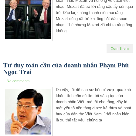
soạn nhạc Mozart và hỏi ông về cách viết
nhạc, Mozart đã trả lời rằng cậu ấy còn quá
trẻ. Đáp lại, chàng thanh niên nói rằng
Mozart cũng rất trẻ khi ông bắt đầu soạn
nhạc. Thế nhưng Mozart đã chỉ ra rằng ông
không
Xem Thêm
Tư duy toàn cầu của doanh nhân Phạm Phú
Ngọc Trai
No comments
Do vậy, tôi đề cao sự bền bỉ vượt qua khó
khăn, tính cần cù tìm tòi sáng tạo của
doanh nhân Việt, mà tôi cho rằng, đây là
một yếu tố nền tảng được kế thừa và phát
huy của dân tộc Việt Nam. “Hội nhập hiện
là xu thế tất yếu, chúng ta