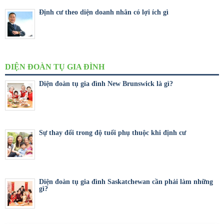
Định cư theo diện doanh nhân có lợi ích gì
DIỆN ĐOÀN TỤ GIA ĐÌNH
Diện đoàn tụ gia đình New Brunswick là gì?
Sự thay đổi trong độ tuổi phụ thuộc khi định cư
Diện đoàn tụ gia đình Saskatchewan cần phải làm những
gì?