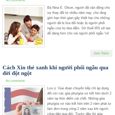
No comments
Bà Nina E. Olson, người đã vận động cho
sự thay đổi từ nhiều năm nay, cho rằng
giới hạn thời gian gây thiệt hại cho những
người đã bị lừa dối hoặc bị người phối
ngẫu của họ dọa dẫm. Sở thuế IRS sẽ tạo
dễ dàng hơn cho vài người phối ngẫu “vô
Xem Thêm
Cách Xin thẻ xanh khi người phối ngẫu qua
đời đột ngột
No comments
Lưu ý: Giai đoạn chuyển tiếp chỉ áp dụng
đối với các góa phụ/góa vợ kết hôn dưới 2
năm tại thời điểm cái chết. Những góa
phụ/góa vợ nào kết hôn trên 2 năm phải tự
làm đơn trong vòng 2 năm sau khi người
công dân qua đời. Trước đây thì góa