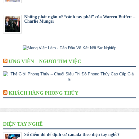
Những phát ngôn từ “cánh tay phải” của Warren Buffett –
Charlie Munger
ỨNG VIÊN – NGƯỜI TÌM VIỆC
KHÁCH HÀNG PHONG THỦY
DIỆN TAY NGHỀ
Số điểm đủ để định cư canada theo diện tay nghề?