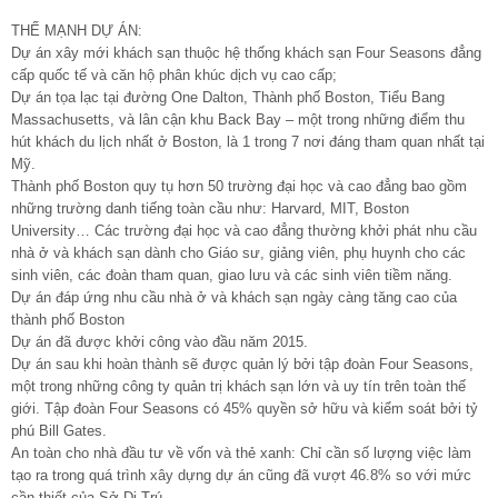
THẾ MẠNH DỰ ÁN:
Dự án xây mới khách sạn thuộc hệ thống khách sạn Four Seasons đẳng
cấp quốc tế và căn hộ phân khúc dịch vụ cao cấp;
Dự án tọa lạc tại đường One Dalton, Thành phố Boston, Tiểu Bang
Massachusetts, và lân cận khu Back Bay – một trong những điểm thu
hút khách du lịch nhất ở Boston, là 1 trong 7 nơi đáng tham quan nhất tại
Mỹ.
Thành phố Boston quy tụ hơn 50 trường đại học và cao đẳng bao gồm
những trường danh tiếng toàn cầu như: Harvard, MIT, Boston
University… Các trường đại học và cao đẳng thường khởi phát nhu cầu
nhà ở và khách sạn dành cho Giáo sư, giảng viên, phụ huynh cho các
sinh viên, các đoàn tham quan, giao lưu và các sinh viên tiềm năng.
Dự án đáp ứng nhu cầu nhà ở và khách sạn ngày càng tăng cao của
thành phố Boston
Dự án đã được khởi công vào đầu năm 2015.
Dự án sau khi hoàn thành sẽ được quản lý bởi tập đoàn Four Seasons,
một trong những công ty quản trị khách sạn lớn và uy tín trên toàn thế
giới. Tập đoàn Four Seasons có 45% quyền sở hữu và kiểm soát bởi tỷ
phú Bill Gates.
An toàn cho nhà đầu tư về vốn và thẻ xanh: Chỉ cần số lượng việc làm
tạo ra trong quá trình xây dựng dự án cũng đã vượt 46.8% so với mức
cần thiết của Sở Di Trú