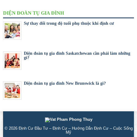
DIỆN ĐOÀN TỤ GIA ĐÌNH
Sự thay đổi trong độ tuổi phụ thuộc khi định cư
Diện đoàn tụ gia đình Saskatchewan cần phải làm những
gì?
Diện đoàn tụ gia đình New Brunswick là gì?
© 2026
Định Cư Đầu Tư – Định Cư – Hướng Dẫn Định Cư – Cuộc Sống
Mỹ