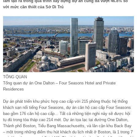
làm tạo ra trong quá trình xây dựng dự án cũng đã vượt 46.8% so
với mức cần thiết của Sở Di Trú
TỔNG QUAN
Tổng quan dự án One Dalton – Four Seasons Hotel and Private
Residences
Dự án phát triển khu phức hợp cao cấp với 215 phòng thuộc hệ thống
khách sạn nổi tiếng Four Seasons, dự án căn hộ cao cấp Four Seasons
bao gồm 176 căn hộ cao cấp… Tất cả những tiện nghi này sẽ được hội
tụ đủ trong tòa tháp cao 214 mét. Dự án tọa lạc tại đường One Dalton,
Thành phố Boston, Tiểu Bang Massachusetts, và lân cận khu Back Bay
– một trong những điểm thu hút khách du lịch nhất ở Boston, là 1 trong 7