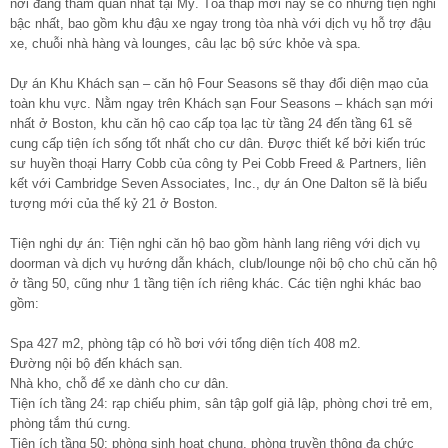
nơi đáng tham quan nhất tại Mỹ. Tòa tháp mới này sẽ có những tiện nghi
bậc nhất, bao gồm khu đậu xe ngay trong tòa nhà với dịch vụ hỗ trợ đậu
xe, chuỗi nhà hàng và lounges, câu lạc bộ sức khỏe và spa.
Dự án Khu Khách sạn – căn hộ Four Seasons sẽ thay đổi diện mạo của
toàn khu vực. Nằm ngay trên Khách sạn Four Seasons – khách sạn mới
nhất ở Boston, khu căn hộ cao cấp tọa lạc từ tầng 24 đến tầng 61 sẽ
cung cấp tiện ích sống tốt nhất cho cư dân. Được thiết kế bởi kiến trúc
sư huyền thoại Harry Cobb của công ty Pei Cobb Freed & Partners, liên
kết với Cambridge Seven Associates, Inc., dự án One Dalton sẽ là biểu
tượng mới của thế kỷ 21 ở Boston.
Tiện nghi dự án: Tiện nghi căn hộ bao gồm hành lang riêng với dịch vụ
doorman và dịch vụ hướng dẫn khách, club/lounge nội bộ cho chủ căn hộ
ở tầng 50, cũng như 1 tầng tiện ích riêng khác. Các tiện nghi khác bao
gồm:
Spa 427 m2, phòng tập có hồ bơi với tổng diện tích 408 m2.
Đường nội bộ đến khách sạn.
Nhà kho, chỗ để xe dành cho cư dân.
Tiện ích tầng 24: rạp chiếu phim, sân tập golf giả lập, phòng chơi trẻ em,
phòng tắm thú cưng.
Tiện ích tầng 50: phòng sinh hoạt chung, phòng truyền thông đa chức