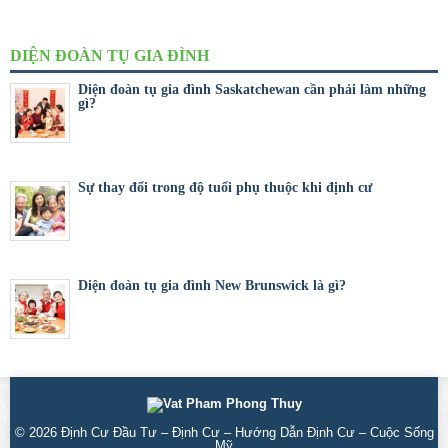
DIỆN ĐOÀN TỤ GIA ĐÌNH
Diện đoàn tụ gia đình Saskatchewan cần phải làm những
gì?
Sự thay đổi trong độ tuổi phụ thuộc khi định cư
Diện đoàn tụ gia đình New Brunswick là gì?
© 2026
Định Cư Đầu Tư – Định Cư – Hướng Dẫn Định Cư – Cuộc Sống
Mỹ