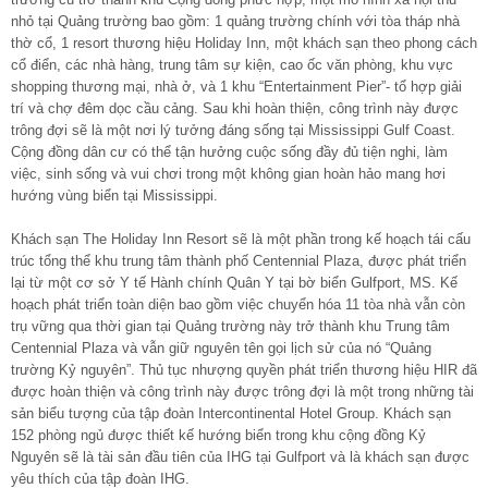
nhỏ tại Quảng trường bao gồm: 1 quảng trường chính với tòa tháp nhà
thờ cổ, 1 resort thương hiệu Holiday Inn, một khách sạn theo phong cách
cổ điển, các nhà hàng, trung tâm sự kiện, cao ốc văn phòng, khu vực
shopping thương mại, nhà ở, và 1 khu “Entertainment Pier”- tổ hợp giải
trí và chợ đêm dọc cầu cảng. Sau khi hoàn thiện, công trình này được
trông đợi sẽ là một nơi lý tưởng đáng sống tại Mississippi Gulf Coast.
Cộng đồng dân cư có thể tận hưởng cuộc sống đầy đủ tiện nghi, làm
việc, sinh sống và vui chơi trong một không gian hoàn hảo mang hơi
hướng vùng biển tại Mississippi.
Khách sạn The Holiday Inn Resort sẽ là một phần trong kế hoạch tái cấu
trúc tổng thể khu trung tâm thành phố Centennial Plaza, được phát triển
lại từ một cơ sở Y tế Hành chính Quân Y tại bờ biển Gulfport, MS. Kế
hoạch phát triển toàn diện bao gồm việc chuyển hóa 11 tòa nhà vẫn còn
trụ vững qua thời gian tại Quảng trường này trở thành khu Trung tâm
Centennial Plaza và vẫn giữ nguyên tên gọi lịch sử của nó “Quảng
trường Kỷ nguyên”. Thủ tục nhượng quyền phát triển thương hiệu HIR đã
được hoàn thiện và công trình này được trông đợi là một trong những tài
sản biểu tượng của tập đoàn Intercontinental Hotel Group. Khách sạn
152 phòng ngủ được thiết kế hướng biển trong khu cộng đồng Kỷ
Nguyên sẽ là tài sản đầu tiên của IHG tại Gulfport và là khách sạn được
yêu thích của tập đoàn IHG.