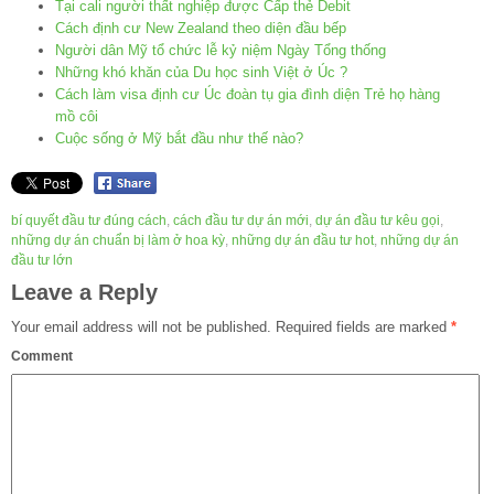
Tại cali người thất nghiệp được Cấp thẻ Debit
Cách định cư New Zealand theo diện đầu bếp
Người dân Mỹ tổ chức lễ kỷ niệm Ngày Tổng thống
Những khó khăn của Du học sinh Việt ở Úc ?
Cách làm visa định cư Úc đoàn tụ gia đình diện Trẻ họ hàng
mồ côi
Cuộc sống ở Mỹ bắt đầu như thế nào?
bí quyết đầu tư đúng cách
,
cách đầu tư dự án mới
,
dự án đầu tư kêu gọi
,
những dự án chuẩn bị làm ở hoa kỳ
,
những dự án đầu tư hot
,
những dự án
đầu tư lớn
Leave a Reply
Your email address will not be published.
Required fields are marked
*
Comment