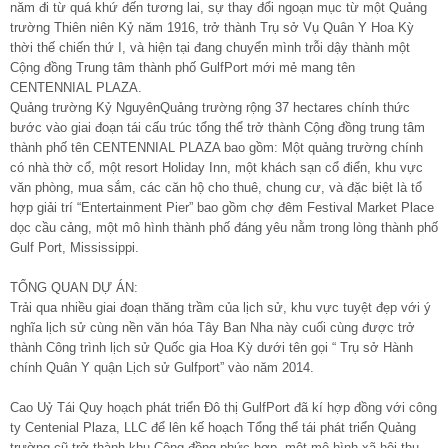
năm đi từ quá khứ đến tương lai, sự thay đổi ngoạn mục từ một Quảng
trường Thiên niên Kỷ năm 1916, trở thành Trụ sở Vụ Quân Y Hoa Kỳ
thời thế chiến thứ I, và hiện tại đang chuyển mình trỗi dậy thành một
Cộng đồng Trung tâm thành phố GulfPort mới mẻ mang tên
CENTENNIAL PLAZA.
Quảng trường Kỷ NguyênQuảng trường rộng 37 hectares chính thức
bước vào giai đoạn tái cấu trúc tổng thể trở thành Cộng đồng trung tâm
thành phố tên CENTENNIAL PLAZA bao gồm: Một quảng trường chính
có nhà thờ cổ, một resort Holiday Inn, một khách sạn cổ điển, khu vực
văn phòng, mua sắm, các căn hộ cho thuê, chung cư, và đặc biệt là tổ
hợp giải trí “Entertainment Pier” bao gồm chợ đêm Festival Market Place
dọc cầu cảng, một mô hình thành phố đáng yêu nằm trong lòng thành phố
Gulf Port, Mississippi.
TỔNG QUAN DỰ ÁN:
Trải qua nhiều giai đoạn thăng trầm của lịch sử, khu vực tuyệt đẹp với ý
nghĩa lịch sử cùng nền văn hóa Tây Ban Nha này cuối cùng được trở
thành Công trình lịch sử Quốc gia Hoa Kỳ dưới tên gọi “ Trụ sở Hành
chính Quân Y quận Lịch sử Gulfport” vào năm 2014.
Cao Uỷ Tái Quy hoạch phát triển Đô thị GulfPort đã kí hợp đồng với công
ty Centenial Plaza, LLC để lên kế hoạch Tổng thể tái phát triển Quảng
trường cũ trở thành khu Cộng đồng phức hợp, một mô hình xã hội thu