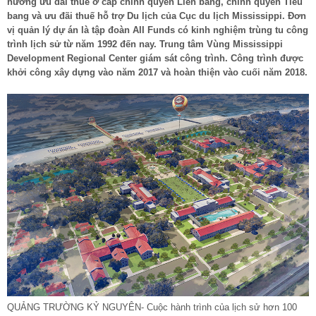
hưởng ưu đãi thuế ở cấp chính quyền Liên bang, chính quyền Tiểu
bang và ưu đãi thuế hỗ trợ Du lịch của Cục du lịch Mississippi. Đơn
vị quản lý dự án là tập đoàn AII Funds có kinh nghiệm trùng tu công
trình lịch sử từ năm 1992 đến nay. Trung tâm Vùng Mississippi
Development Regional Center giám sát công trình. Công trình được
khởi công xây dựng vào năm 2017 và hoàn thiện vào cuối năm 2018.
QUẢNG TRƯỜNG KỶ NGUYÊN- Cuộc hành trình của lịch sử hơn 100