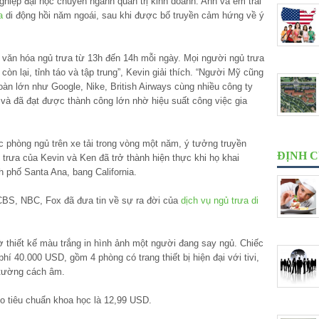
ghiệp đại học chuyên ngành quản trị kinh doanh. Anh và em trai
a
di động hồi năm ngoái, sau khi được bố truyền cảm hứng về ý
văn hóa ngủ trưa từ 13h đến 14h mỗi ngày. Mọi người ngủ trưa
òn lại, tỉnh táo và tập trung”, Kevin giải thích. “Người Mỹ cũng
oàn lớn như Google, Nike, British Airways cùng nhiều công ty
và đã đạt được thành công lớn nhờ hiệu suất công việc gia
c phòng ngủ trên xe tải trong vòng một năm, ý tưởng truyền
ĐỊNH 
trưa của Kevin và Ken đã trở thành hiện thực khi họ khai
h phố Santa Ana, bang California.
CBS, NBC, Fox đã đưa tin về sự ra đời của
dịch vụ ngủ trưa di
ờ thiết kế màu trắng in hình ảnh một người đang say ngủ. Chiếc
hí 40.000 USD, gồm 4 phòng có trang thiết bị hiện đại với tivi,
, tường cách âm.
eo tiêu chuẩn khoa học là 12,99 USD.