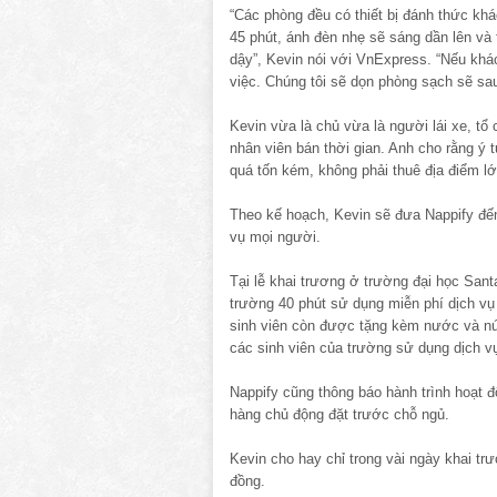
“Các phòng đều có thiết bị đánh thức khá
45 phút, ánh đèn nhẹ sẽ sáng dần lên và
dậy”, Kevin nói với VnExpress. “Nếu khác
việc. Chúng tôi sẽ dọn phòng sạch sẽ sa
Kevin vừa là chủ vừa là người lái xe, tổ
nhân viên bán thời gian. Anh cho rằng ý 
quá tốn kém, không phải thuê địa điểm lớ
Theo kế hoạch, Kevin sẽ đưa Nappify đế
vụ mọi người.
Tại lễ khai trương ở trường đại học Sant
trường 40 phút sử dụng miễn phí dịch vụ n
sinh viên còn được tặng kèm nước và nút 
các sinh viên của trường sử dụng dịch v
Nappify cũng thông báo hành trình hoạt 
hàng chủ động đặt trước chỗ ngủ.
Kevin cho hay chỉ trong vài ngày khai t
đồng.