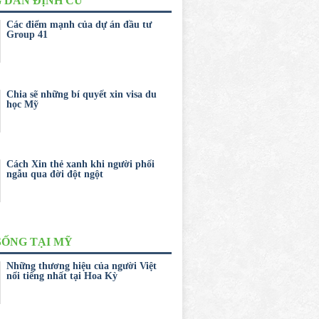
 DẨN ĐỊNH CƯ
Các điểm mạnh của dự án đầu tư
Group 41
Chia sẽ những bí quyết xin visa du
học Mỹ
Cách Xin thẻ xanh khi người phối
ngẫu qua đời đột ngột
SỐNG TẠI MỸ
Những thương hiệu của người Việt
nổi tiếng nhất tại Hoa Kỳ