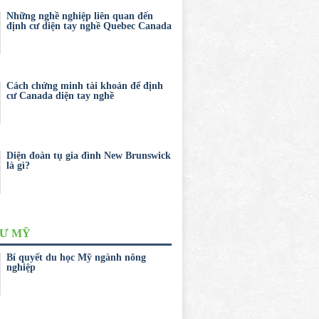
Những nghề nghiệp liên quan đến
định cư diện tay nghề Quebec Canada
Cách chứng minh tài khoản để định
cư Canada diện tay nghề
Diện đoàn tụ gia đình New Brunswick
là gì?
CƯ MỸ
Bí quyết du học Mỹ ngành nông
nghiệp