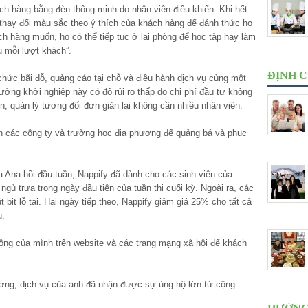
ch hàng bằng đèn thông minh do nhân viên điều khiển. Khi hết
 thay đổi màu sắc theo ý thích của khách hàng để đánh thức họ
h hàng muốn, họ có thể tiếp tục ở lại phòng để học tập hay làm
u mỗi lượt khách”.
ĐỊNH 
 chức bãi đỗ, quảng cáo tại chỗ và điều hành dịch vụ cùng một
tưởng khởi nghiệp này có độ rủi ro thấp do chi phí đầu tư không
n, quản lý tương đối đơn giản lại không cần nhiều nhân viên.
n các công ty và trường học địa phương để quảng bá và phục
a Ana hồi đầu tuần, Nappify đã dành cho các sinh viên của
gủ trưa trong ngày đầu tiên của tuần thi cuối kỳ. Ngoài ra, các
bịt lỗ tai. Hai ngày tiếp theo, Nappify giảm giá 25% cho tất cả
ụ.
động của mình trên website và các trang mạng xã hội để khách
rương, dịch vụ của anh đã nhận được sự ủng hộ lớn từ cộng