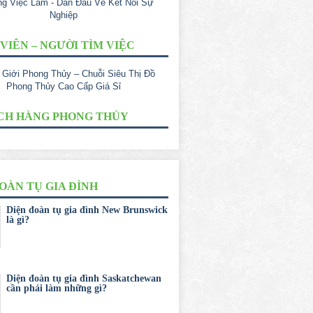
VIÊN – NGƯỜI TÌM VIỆC
CH HÀNG PHONG THỦY
OÀN TỤ GIA ĐÌNH
Diện đoàn tụ gia đình New Brunswick
là gì?
Diện đoàn tụ gia đình Saskatchewan
cần phải làm những gì?