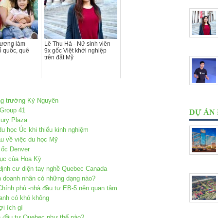
ương làm
Lê Thu Hà - Nữ sinh viên
 quốc, quê
9x gốc Việt khởi nghiệp
trên đất Mỹ
ng trường Kỷ Nguyên
 Group 41
DỰ ÁN
ury Plaza
u học Úc khi thiếu kinh nghiệm
u về việc du học Mỹ
 ốc Denver
dục của Hoa Kỳ
 định cư diện tay nghề Quebec Canada
ện doanh nhân có những dạng nào?
 Chính phủ -nhà đầu tư EB-5 nên quan tâm
oanh có khó không
i ích gì
n đầu tư Quebec như thế nào?