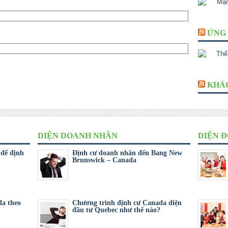
ỨNG 
KHÁ
DIỆN DOANH NHÂN
DIỆN Đ
 để định
Định cư doanh nhân đến Bang New
Brunswick – Canada
da theo
Chương trình định cư Canada diện
đầu tư Quebec như thế nào?