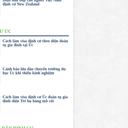
Diện đầu bếp cho người Việt Nam
định cư New Zealand
CƯ ÚC
Cách làm visa định cư theo diện đoàn
tụ gia đình tại Úc
Cảnh báo lừa đảo chuyển trường du
học Úc khi thiếu kinh nghiệm
Cách làm visa định cư Úc đoàn tụ gia
đình diện Trẻ họ hàng mồ côi