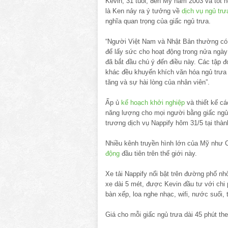
Kevin, 31 tuổi, đến Mỹ năm 2003 và tốt n
là Ken nảy ra ý tưởng về
dịch vụ ngủ trư
nghĩa quan trọng của giấc ngủ trưa.
“Người Việt Nam và Nhật Bản thường có 
để lấy sức cho hoạt động trong nửa ngày c
đã bắt đầu chú ý đến điều này. Các tập đ
khác đều khuyến khích văn hóa ngủ trưa 
tăng và sự hài lòng của nhân viên”.
Ấp ủ
kế hoạch khởi nghiệp
và thiết kế cá
năng lượng cho mọi người bằng giấc ngủ 
trương dịch vụ Nappify hôm 31/5 tại thàn
Nhiều kênh truyền hình lớn của Mỹ như 
động
đầu tiên trên thế giới này.
Xe tải Nappify nổi bật trên đường phố nh
xe dài 5 mét, được Kevin đầu tư với chi p
bàn xếp, loa nghe nhạc, wifi, nước suối
Giá cho mỗi giấc ngủ trưa dài 45 phút th