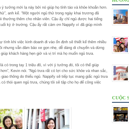
HƯỚNG
h ý tưởng mới lạ này bởi nó giúp họ tỉnh táo và khỏe khoắn hơn.
hử”, anh kể. “Một người ngủ thử trong ngày khai trương đã
rồi thưởng thêm cho nhân viên. Cậu ấy chỉ ngủ được hai tiếng
 cuối kỳ ở trường. Cậu ấy rất cảm ơn Nappify vì đã giúp mình
 tính khi việc kinh doanh đi vào ổn định sẽ thiết kế thêm nhiều
đôi nhưng vẫn đảm bảo xe gọn nhẹ, dễ dàng di chuyển và dừng
iúp khách hàng hẹn giờ và vị trí mà họ muốn ngủ trưa.
à có trong tay 1 triệu đô, vì với ý tưởng đó, tôi có thể giúp
ơn”, Kevin nói. “Ngủ trưa rất có lợi cho sức khỏe và nhan sắc,
 giao thông do thiếu ngủ. Nappify sẽ tiếp tục mang giấc ngủ trưa
có thói quen ngủ trưa, chúng tôi sẽ tập cho họ để công việc
CUỘC 