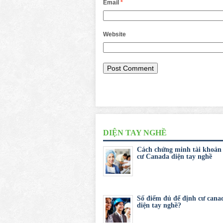
Email
*
Website
DIỆN TAY NGHỀ
Cách chứng minh tài khoản
cư Canada diện tay nghề
Số điểm đủ để định cư cana
diện tay nghề?