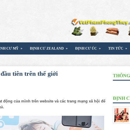
»
»
»
»
ỊNH CƯ MỸ
ĐỊNH CƯ ZEALAND
ĐỊNH CƯ ÚC
TIN TỨC
đầu tiên trên thế giới
THÔNG 
ĐỊNH 
t động của mình trên website và các trang mạng xã hội để
gủ.