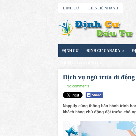
ĐINH CƯ
LIÊN HỆ NHANH
»
ĐỊNH CƯ
ĐỊNH CƯ CANADA
Đ
HƯỚNG DẨN ĐỊNH CƯ
Dịch vụ ngủ trưa di động 
No comments
Nappify cũng thông báo hành trình hoạ
khách hàng chủ động đặt trước chỗ n