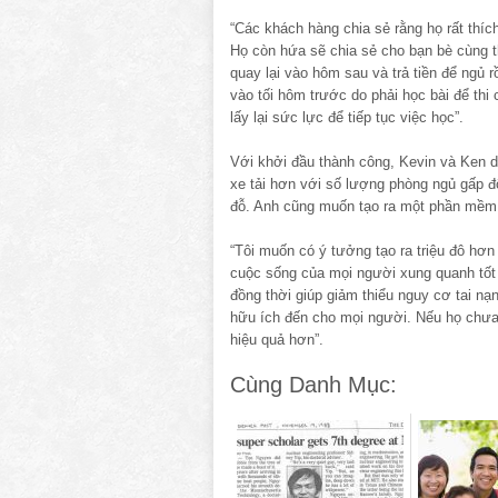
“Các khách hàng chia sẻ rằng họ rất thíc
Họ còn hứa sẽ chia sẻ cho bạn bè cùng t
quay lại vào hôm sau và trả tiền để ngủ 
vào tối hôm trước do phải học bài để thi
lấy lại sức lực để tiếp tục việc học”.
Với khởi đầu thành công, Kevin và Ken dự
xe tải hơn với số lượng phòng ngủ gấp 
đỗ. Anh cũng muốn tạo ra một phần mềm g
“Tôi muốn có ý tưởng tạo ra triệu đô hơn l
cuộc sống của mọi người xung quanh tốt h
đồng thời giúp giảm thiểu nguy cơ tai nạn
hữu ích đến cho mọi người. Nếu họ chưa 
hiệu quả hơn”.
Cùng Danh Mục: