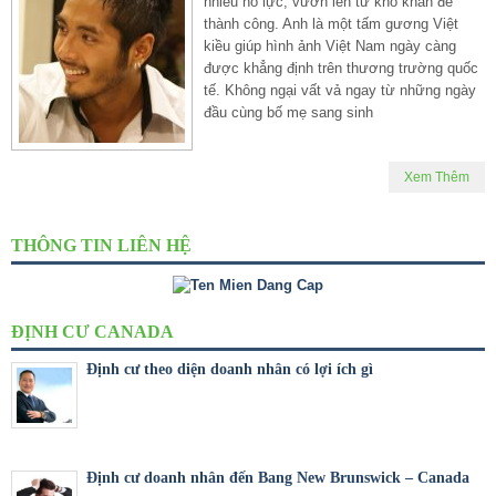
nhiều nỗ lực, vươn lên từ khó khăn để
thành công. Anh là một tấm gương Việt
kiều giúp hình ảnh Việt Nam ngày càng
được khẳng định trên thương trường quốc
tế. Không ngại vất vả ngay từ những ngày
đầu cùng bố mẹ sang sinh
Xem Thêm
THÔNG TIN LIÊN HỆ
ĐỊNH CƯ CANADA
Định cư theo diện doanh nhân có lợi ích gì
Định cư doanh nhân đến Bang New Brunswick – Canada