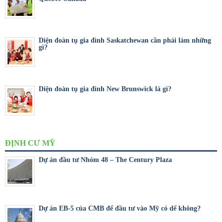
Diện đoàn tụ gia đình Saskatchewan cần phải làm những
gì?
Diện đoàn tụ gia đình New Brunswick là gì?
ĐỊNH CƯ MỸ
Dự án đầu tư Nhóm 48 – The Century Plaza
Dự án EB-5 của CMB để đầu tư vào Mỹ có dể không?