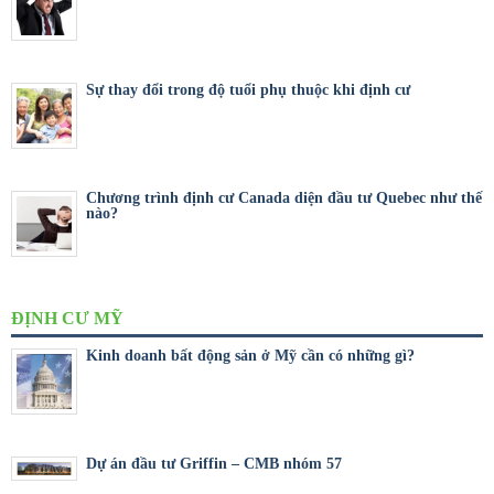
Sự thay đổi trong độ tuổi phụ thuộc khi định cư
Chương trình định cư Canada diện đầu tư Quebec như thế
nào?
ĐỊNH CƯ MỸ
Kinh doanh bất động sản ở Mỹ cần có những gì?
Dự án đầu tư Griffin – CMB nhóm 57