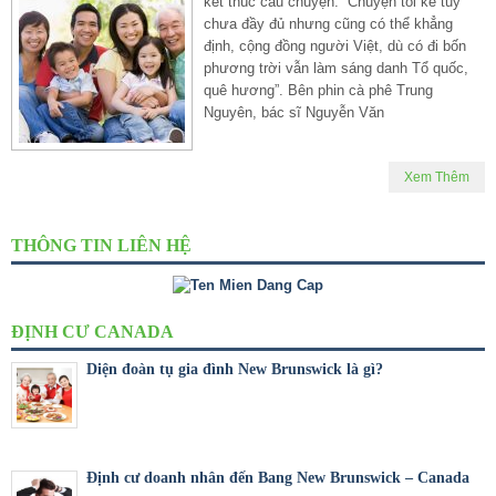
kết thúc câu chuyện: “Chuyện tôi kể tuy
chưa đầy đủ nhưng cũng có thể khẳng
định, cộng đồng người Việt, dù có đi bốn
phương trời vẫn làm sáng danh Tổ quốc,
quê hương”. Bên phin cà phê Trung
Nguyên, bác sĩ Nguyễn Văn
Xem Thêm
THÔNG TIN LIÊN HỆ
ĐỊNH CƯ CANADA
Diện đoàn tụ gia đình New Brunswick là gì?
Định cư doanh nhân đến Bang New Brunswick – Canada