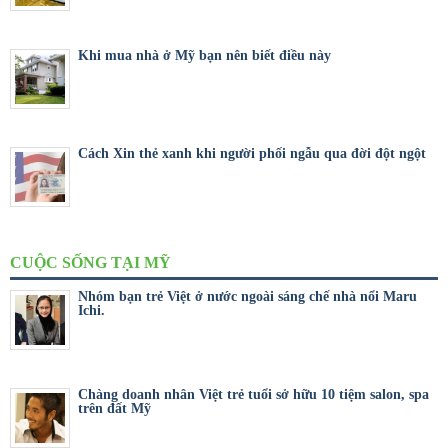
Khi mua nhà ở Mỹ bạn nên biết điều này
Cách Xin thẻ xanh khi người phối ngẫu qua đời đột ngột
CUỘC SỐNG TẠI MỸ
Nhóm bạn trẻ Việt ở nước ngoài sáng chế nhà nổi Maru
Ichi.
Chàng doanh nhân Việt trẻ tuổi sở hữu 10 tiệm salon, spa
trên đất Mỹ