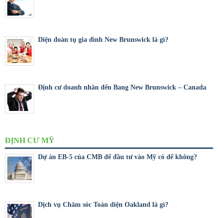
Diện đoàn tụ gia đình New Brunswick là gì?
Định cư doanh nhân đến Bang New Brunswick – Canada
ĐỊNH CƯ MỸ
Dự án EB-5 của CMB để đầu tư vào Mỹ có dể không?
Dịch vụ Chăm sóc Toàn diện Oakland là gì?